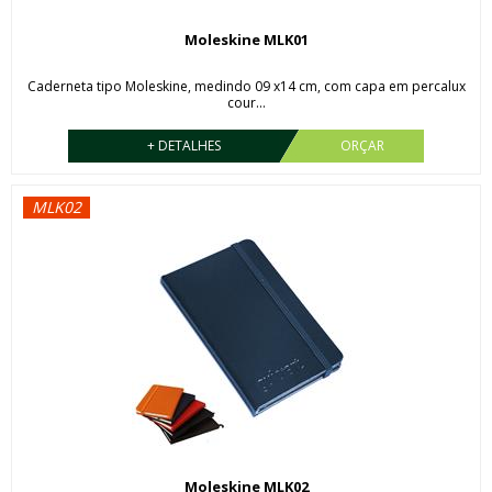
Moleskine MLK01
Caderneta tipo Moleskine, medindo 09 x14 cm, com capa em percalux
cour...
+ DETALHES
ORÇAR
MLK02
Moleskine MLK02