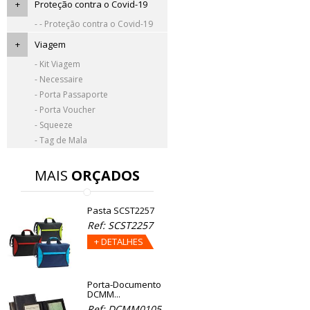
+
Proteção contra o Covid-19
- - Proteção contra o Covid-19
+
Viagem
- Kit Viagem
- Necessaire
- Porta Passaporte
- Porta Voucher
- Squeeze
- Tag de Mala
MAIS
ORÇADOS
Pasta SCST2257
Ref: SCST2257
+ DETALHES
Porta-Documento
DCMM...
Ref: DCMM0105