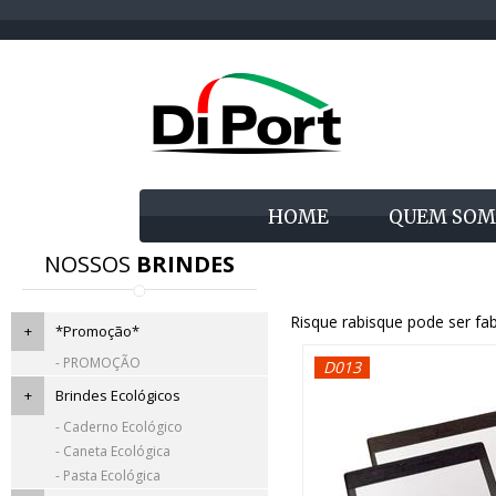
HOME
QUEM SOM
NOSSOS
BRINDES
Risque rabisque pode ser fab
+
*Promoção*
- PROMOÇÃO
D013
+
Brindes Ecológicos
- Caderno Ecológico
- Caneta Ecológica
- Pasta Ecológica