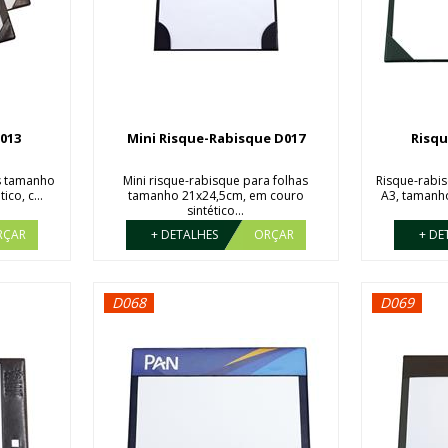
013
Mini Risque-Rabisque D017
Risqu
as tamanho
Mini risque-rabisque para folhas
Risque-rabi
ico, c...
tamanho 21x24,5cm, em couro
A3, tamanh
sintético...
RÇAR
+ DETALHES
ORÇAR
+ DE
D068
D069