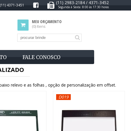
(11) 2983-2184 / 4371-3452
(11) 4371-3451
Segunda à Sexta: 8:00 às 17:30 horas
MEU ORÇAMENTO
(0) Itens
TO
FALE CONOSCO
ALIZADO
baixo relevo e as folhas , opção de personalização em offset.
D019