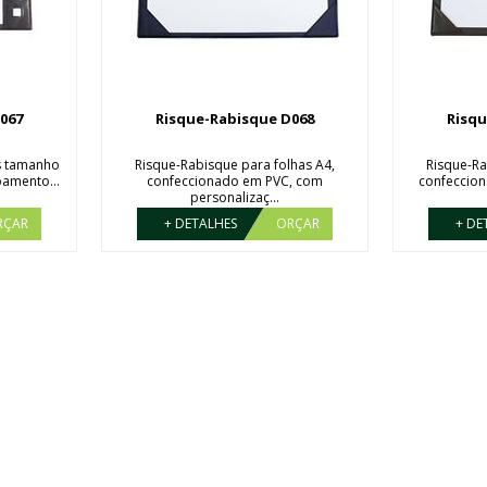
067
Risque-Rabisque D068
Risqu
as tamanho
Risque-Rabisque para folhas A4,
Risque-Ra
bamento...
confeccionado em PVC, com
confeccion
personalizaç...
RÇAR
+ DETALHES
ORÇAR
+ DE