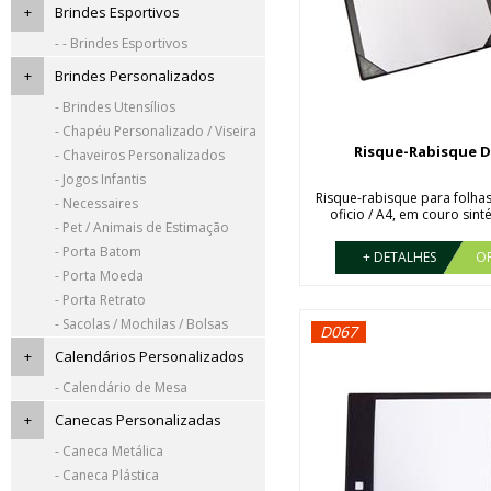
+
Brindes Esportivos
- - Brindes Esportivos
+
Brindes Personalizados
- Brindes Utensílios
- Chapéu Personalizado / Viseira
Risque-Rabisque D
- Chaveiros Personalizados
- Jogos Infantis
Risque-rabisque para folh
- Necessaires
oficio / A4, em couro sintét
- Pet / Animais de Estimação
- Porta Batom
+ DETALHES
O
- Porta Moeda
- Porta Retrato
- Sacolas / Mochilas / Bolsas
D067
+
Calendários Personalizados
- Calendário de Mesa
+
Canecas Personalizadas
- Caneca Metálica
- Caneca Plástica