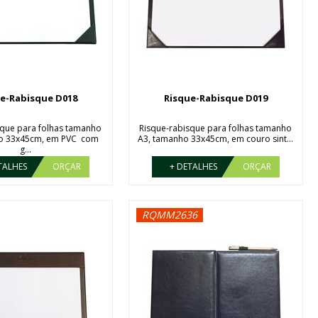
e-Rabisque D018
Risque-Rabisque D019
sque para folhas tamanho
Risque-rabisque para folhas tamanho
o 33x45cm, em PVC com
A3, tamanho 33x45cm, em couro sint...
g...
TALHES
ORÇAR
+ DETALHES
ORÇAR
RQMM2636