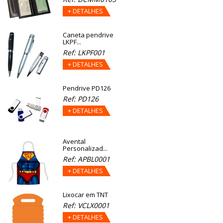
+ DETALHES
Caneta pendrive
LKPF...
Ref: LKPF001
+ DETALHES
Pendrive PD126
Ref: PD126
+ DETALHES
Avental
Personalizad...
Ref: APBL0001
+ DETALHES
Lixocar em TNT
Ref: VCLX0001
+ DETALHES