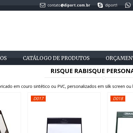
contato
@diport.com.br
diport1
OS
CATÁLOGO DE PRODUTOS
ORÇAMEN
RISQUE RABISQUE PERSON
ricado em couro sintético ou PVC, personalizados em silk screen ou 
D017
D018