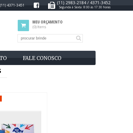
(11) 2983-2184 / 4371-3452
(11) 4371-3451
Segunda à Sexta: 8:00 às 17:30 horas
MEU ORÇAMENTO
(0) Itens
TO
FALE CONOSCO
S