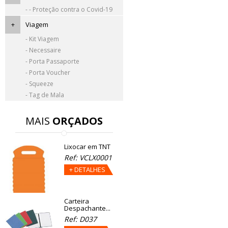
- - Proteção contra o Covid-19
+
Viagem
- Kit Viagem
- Necessaire
- Porta Passaporte
- Porta Voucher
- Squeeze
- Tag de Mala
MAIS
ORÇADOS
Lixocar em TNT
Ref: VCLX0001
+ DETALHES
Carteira
Despachante...
Ref: D037