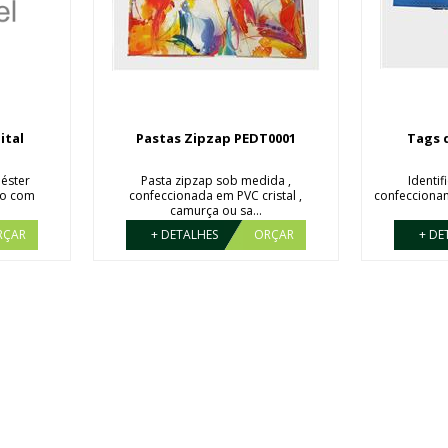
ital
Pastas Zipzap PEDT0001
Tags 
iéster
Pasta zipzap sob medida ,
Identi
do com
confeccionada em PVC cristal ,
confeccionam
camurça ou sa...
RÇAR
+ DETALHES
ORÇAR
+ DE