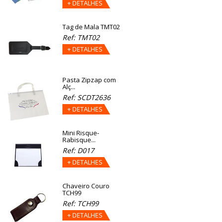
+ DETALHES
Tag de Mala TMT02
Ref: TMT02
+ DETALHES
Pasta Zipzap com
Alç...
Ref: SCDT2636
+ DETALHES
Mini Risque-
Rabisque...
Ref: D017
+ DETALHES
Chaveiro Couro
TCH99
Ref: TCH99
+ DETALHES