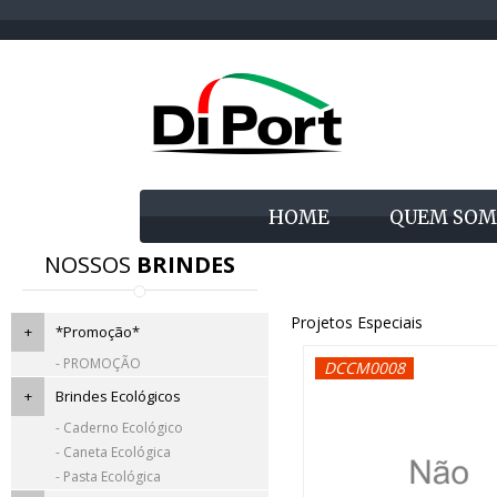
HOME
QUEM SOM
NOSSOS
BRINDES
Projetos Especiais
+
*Promoção*
- PROMOÇÃO
DCCM0008
+
Brindes Ecológicos
- Caderno Ecológico
- Caneta Ecológica
- Pasta Ecológica