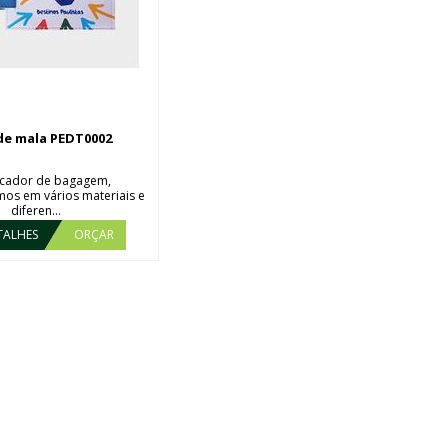
de mala PEDT0002
ficador de bagagem,
os em vários materiais e
diferen...
TALHES
ORÇAR