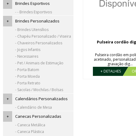
+
Brindes Esportivos
- - Brindes Esportivos
+
Brindes Personalizados
- Brindes Utensílios
- Chapéu Personalizado / Viseira
Pulseira cordão dig
- Chaveiros Personalizados
- Jogos Infantis
Pulseira cordão em pol
- Necessaires
acetinado, personaliza
- Pet / Animais de Estimação
gravação dig...
- Porta Batom
+ DETALHES
O
- Porta Moeda
- Porta Retrato
- Sacolas / Mochilas / Bolsas
+
Calendários Personalizados
- Calendário de Mesa
+
Canecas Personalizadas
- Caneca Metálica
- Caneca Plástica