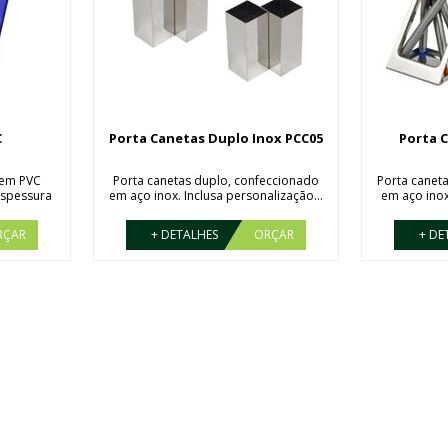
C
Porta Canetas Duplo Inox PCC05
Porta 
 em PVC
Porta canetas duplo, confeccionado
Porta canet
espessura
em aço inox. Inclusa personalização...
em aço inox.
RÇAR
+ DETALHES
ORÇAR
+ DE