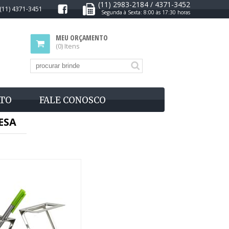
(11) 2983-2184 / 4371-3452
(11) 4371-3451
Segunda à Sexta: 8:00 às 17:30 horas
MEU ORÇAMENTO
(0) Itens
TO
FALE CONOSCO
ESA