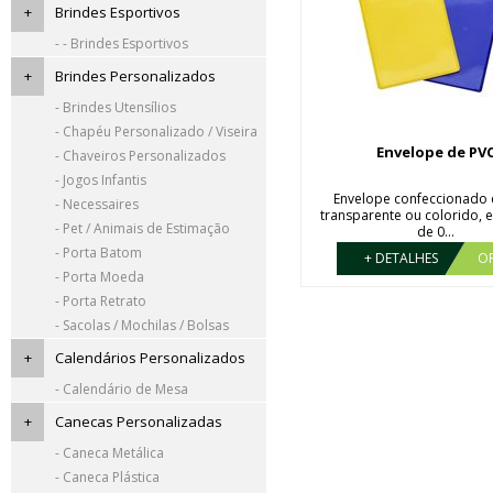
+
Brindes Esportivos
- - Brindes Esportivos
+
Brindes Personalizados
- Brindes Utensílios
- Chapéu Personalizado / Viseira
Envelope de PV
- Chaveiros Personalizados
- Jogos Infantis
Envelope confeccionado
- Necessaires
transparente ou colorido, 
- Pet / Animais de Estimação
de 0...
- Porta Batom
+ DETALHES
O
- Porta Moeda
- Porta Retrato
- Sacolas / Mochilas / Bolsas
+
Calendários Personalizados
- Calendário de Mesa
+
Canecas Personalizadas
- Caneca Metálica
- Caneca Plástica