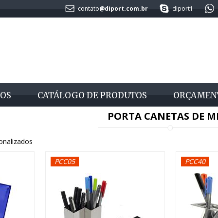
contato
@diport.com.br
diport1
OS
CATÁLOGO DE PRODUTOS
ORÇAMEN
PORTA CANETAS DE M
onalizados
PCC05
PCC40