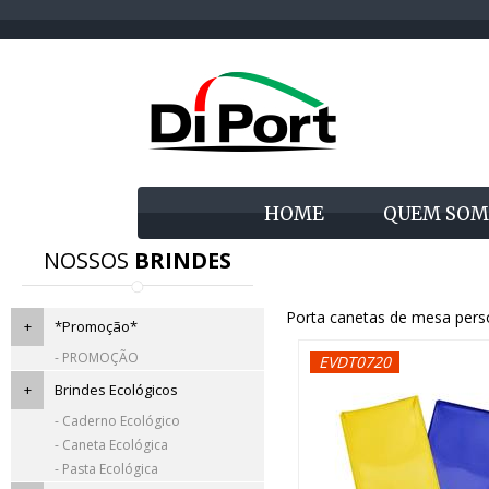
HOME
QUEM SOM
NOSSOS
BRINDES
Porta canetas de mesa pers
+
*Promoção*
- PROMOÇÃO
EVDT0720
+
Brindes Ecológicos
- Caderno Ecológico
- Caneta Ecológica
- Pasta Ecológica