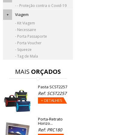
- - Proteção contra o Covid-19
+
Viagem
- Kit Viagem
- Necessaire
- Porta Passaporte
- Porta Voucher
- Squeeze
- Tag de Mala
MAIS
ORÇADOS
Pasta SCST2257
Ref: SCST2257
+ DETALHES
Porta-Retrato
Horizo...
Ref: PRC180