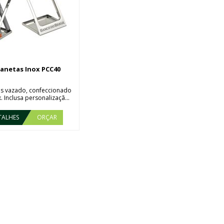
Canetas Inox PCC40
as vazado, confeccionado
 Inclusa personalizaçã...
TALHES
ORÇAR