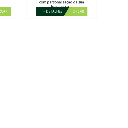
com personalização da sua
logomarca,...
RÇAR
+ DETALHES
ORÇAR