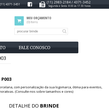
(11) 2983-2184 / 4371-3452
(11) 4371-3451
Segunda à Sexta: 8:00 às 17:30 horas
MEU ORÇAMENTO
(0) Itens
TO
FALE CONOSCO
003
 P003
orcelana, com personalização da sua logomarca, ótima para eventos,
rativas. (Consulte-nos sobre tamanhos e cores)
DETALHE DO
BRINDE