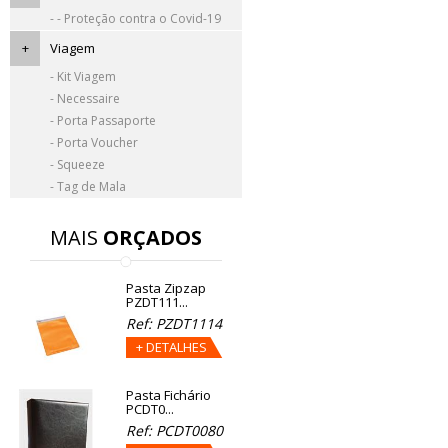
- - Proteção contra o Covid-19
+
Viagem
- Kit Viagem
- Necessaire
- Porta Passaporte
- Porta Voucher
- Squeeze
- Tag de Mala
MAIS
ORÇADOS
Pasta Zipzap
PZDT111...
Ref: PZDT1114
+ DETALHES
Pasta Fichário
PCDT0...
Ref: PCDT0080