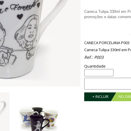
Caneca Tulipa 330ml em Po
promoções e datas comemor
CANECA PORCELANA P003
Caneca Tulipa 330ml em Po
Ref.:
P003
Quantidade
+ INCLUIR
NO OR