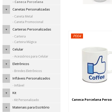
- Caneca Porcelana
+
Canetas Personalizadas
- Caneta Metal
- Caneta Promocional
+
Carteiras Personalizadas
P004
- Carteira
- Carteira Mágica
+
Celular
- Acessórios para Celular
+
Eletrônicos
- Brindes Eletrônicos
+
Infláveis Personalizados
- Inflável
+
Kit
Caneca Porcelana Perso
- Kit Personalizado
+
Materiais para Escritório