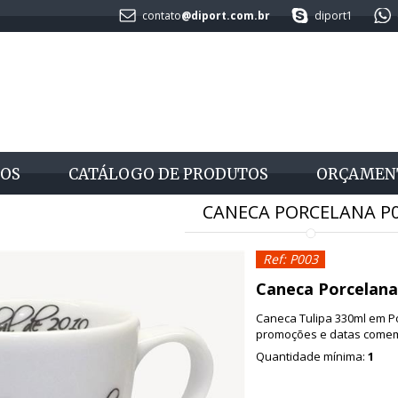
contato
@diport.com.br
diport1
OS
CATÁLOGO DE PRODUTOS
ORÇAMEN
CANECA PORCELANA P
Ref: P003
Caneca Porcelana
Caneca Tulipa 330ml em P
promoções e datas comemo
Quantidade mínima:
1