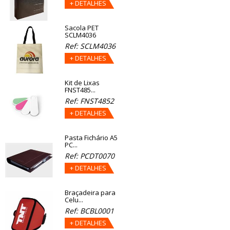
+ DETALHES
Sacola PET
SCLM4036
Ref: SCLM4036
+ DETALHES
Kit de Lixas
FNST485...
Ref: FNST4852
+ DETALHES
Pasta Fichário A5
PC...
Ref: PCDT0070
+ DETALHES
Braçadeira para
Celu...
Ref: BCBL0001
+ DETALHES