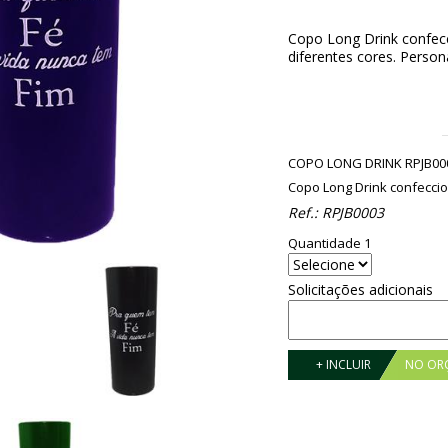
Copo Long Drink confecc
diferentes cores. Persona
COPO LONG DRINK RPJB00
Copo Long Drink confeccio
Ref.:
RPJB0003
Quantidade 1
Solicitações adicionais
+ INCLUIR
NO OR