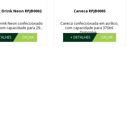
 Drink Neon RPJB0002
Caneca RPJB0005
rink Neon confeccionado
Caneca confeccionada em acrílico,
 com capacidade para 29...
com capacidade para 370ml.
Disponíve...
TALHES
ORÇAR
+ DETALHES
ORÇAR