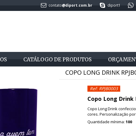
contato
@diport.com.br
diport1
OS
CATÁLOGO DE PRODUTOS
ORÇAMEN
COPO LONG DRINK RPJB
Ref: RPJB0003
Copo Long Drink
Copo Long Drink confeccio
cores. Personalização por 
Quantidade mínima:
100