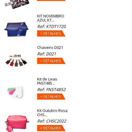
KIT NOVEMBRO
AZUL KT...
Ref: KTDT1720
+ DETALHES
Chaveiro D021
Ref: D021
+ DETALHES
Kit de Lixas
FNST485...
Ref: FNST4852
+ DETALHES
Kit Outubro Rosa
CHS...
Ref: CHSC2022
+ DETALHES