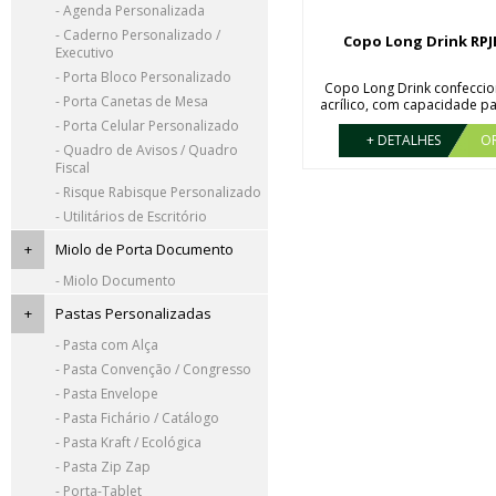
- Agenda Personalizada
- Caderno Personalizado /
Copo Long Drink RPJ
Executivo
- Porta Bloco Personalizado
Copo Long Drink confecci
- Porta Canetas de Mesa
acrílico, com capacidade p
...
- Porta Celular Personalizado
+ DETALHES
O
- Quadro de Avisos / Quadro
Fiscal
- Risque Rabisque Personalizado
- Utilitários de Escritório
+
Miolo de Porta Documento
- Miolo Documento
+
Pastas Personalizadas
- Pasta com Alça
- Pasta Convenção / Congresso
- Pasta Envelope
- Pasta Fichário / Catálogo
- Pasta Kraft / Ecológica
- Pasta Zip Zap
- Porta-Tablet