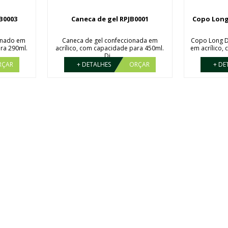
B0003
Caneca de gel RPJB0001
Copo Long
onado em
Caneca de gel confeccionada em
Copo Long D
ara 290ml.
acrílico, com capacidade para 450ml.
em acrílico,
Di...
RÇAR
+ DETALHES
ORÇAR
+ DE