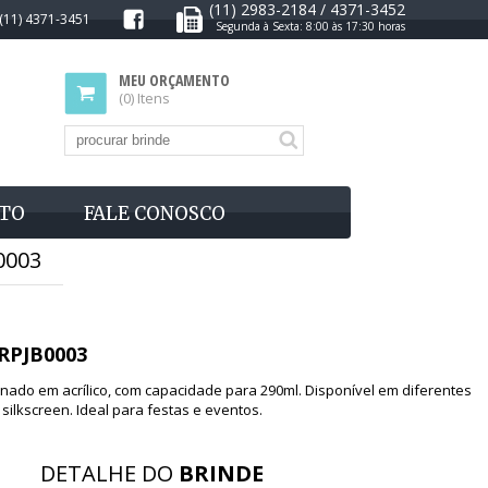
(11) 2983-2184 / 4371-3452
(11) 4371-3451
Segunda à Sexta: 8:00 às 17:30 horas
MEU ORÇAMENTO
(0) Itens
TO
FALE CONOSCO
0003
 RPJB0003
nado em acrílico, com capacidade para 290ml. Disponível em diferentes
silkscreen. Ideal para festas e eventos.
DETALHE DO
BRINDE