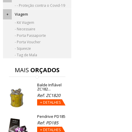
- - Proteção contra o Covid-19
+
Viagem
- Kit Viagem
- Necessaire
- Porta Passaporte
- Porta Voucher
- Squeeze
- Tag de Mala
MAIS
ORÇADOS
Balde Inflável
ZC182...
Ref: ZC1820
+ DETALHES
Pendrive PD185
Ref: PD185
+ DETALHES